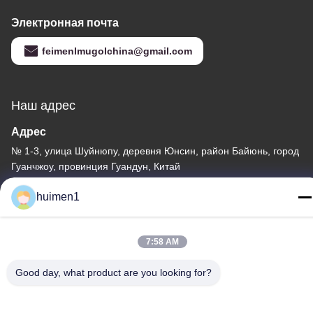
Электронная почта
feimenlmugolchina@gmail.com
Наш адрес
Адрес
№ 1-3, улица Шуйнюпу, деревня Юнсин, район Байюнь, город
Гуанчжоу, провинция Гуандун, Китай
Телефон
huimen1
86-18929562701
7:58 AM
Good day, what product are you looking for?
Политика уединения
|
Карта сайта