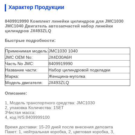
Характер Продукции
8409919990 Комплект линейки цилиндров для JMC1030
JMC1040 Двигатель автозапчастей набор линейки
цилиндров JX493ZLQ
Быстрые подробности:
Применимая модель:
JMC1030 1040
JMC OEM No:
JX4D30A6H
Часть No JMC:
8409919990
Название части:
Набор цилиндровой подкладки
Марка:
Женщина-муголка
Модель двигателя:
JX493ZLQ
Описание:
1, Модель транспортного средства: JMC1030
2, упаковка Количества: 1SET
3Чистая масса:
4, код H/S:
8409999100
Время доставки: 15-20 дней после внесения депозита
Пакет: 1, нейтральная коробка, 2, цветовая коробка, 3,