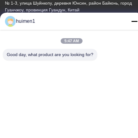
№ 1-3, улица Шуйнюпу, деревня Юнсин, район Байюнь, город
Гуанчжоу, провинция Гуандун, Китай
huimen1
Телефон
86-18929562701
5:47 AM
Good day, what product are you looking for?
Политика уединения
|
Карта сайта
Качество Китая хорошее Детали двигателя Исузу Поставщик.
© авторского права -2026 Guangdong Huimen Industrial Co.,
Ltd. . Все права защищены.