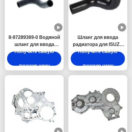
8-97289369-0 Водяной
Шланг для ввода
шланг для ввода
радиатора для ISUZU
Получите самую
радиатора для
4JB1NA 8-97147473-0
Получите самую
двигателей ISUZU
Части двигателя
лучшую цену
4JH1
лучшую цену