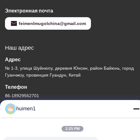
Электронная почта
feimenlmugolchina@gmail.com
Наш адрес
Адрес
№ 1-3, улица Шуйнюпу, деревня Юнсин, район Байюнь, город
Гуанчжоу, провинция Гуандун, Китай
Телефон
86-18929562701
huimen1
2:25 PM
Политика уединения
|
Карта сайта