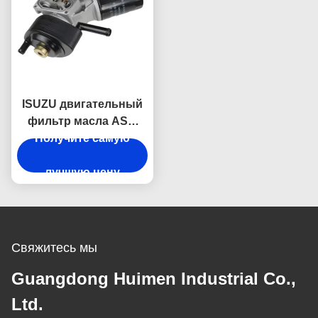
ISUZU двигательный
фильтр масла ASM
для NKR NPR ELF
Получите самую
4JH1 8-97239978-1
лучшую цену
Свяжитесь мы
Guangdong Huimen Industrial Co.,
Ltd.