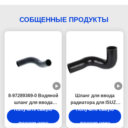
СОБЩЕННЫЕ ПРОДУКТЫ
8-97289369-0 Водяной
Шланг для ввода
шланг для ввода
радиатора для ISUZU
Получите самую
радиатора для
4JB1NA 8-97147473-0
Получите самую
двигателей ISUZU
Части двигателя
лучшую цену
4JH1
лучшую цену